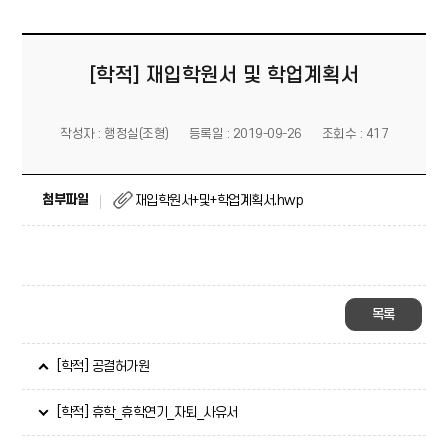
[학적] 재입학원서 및 학업계획서
작성자 : 행정실(조형)
등록일 : 2019-09-26
조회수 : 417
첨부파일
재입학원서+및+학업계획서.hwp
목록
[학적] 공결허가원
[학적] 휴학_휴학연기_자퇴_사유서